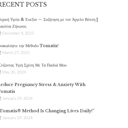
RECENT POSTS
υχική Υγεία & Ευεξία — Συζήτηση με τον Άγγελο Βότση |
αυλίνα Ζήνωνος
December 8, 2025
νακαλύψτε την Μέθοδο Tomatis!
March 27, 2025
τίζοντας Υγιή Σχέση Με Τα Παιδιά Μου
May 20, 2024
educe Pregnancy Stress & Anxiety With
omatis
January 29, 2024
Tomatis® Method Is Changing Lives Daily!”
January 29, 2024