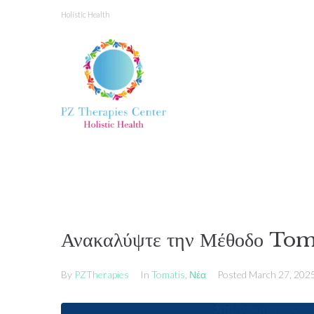
Holistic Health
Ανακαλύψτε την Μέθοδο Tom
By
PZTherapies
In
Tomatis
,
Νέα
Posted
March 27, 202