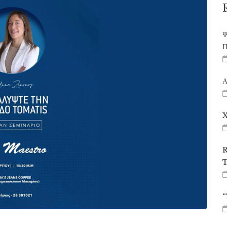
Ψ
Π
Α
X
R
T
“