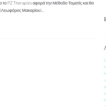
 το PZ Therapies αφορά την Μέθοδο Τοματίς και θα
e (Λεωφόρος Μακαρίου)...
D
M
M
J
S
J
F