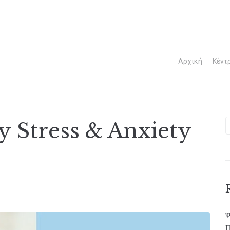
Αρχική
Κέντ
 Stress & Anxiety
Ψ
Π