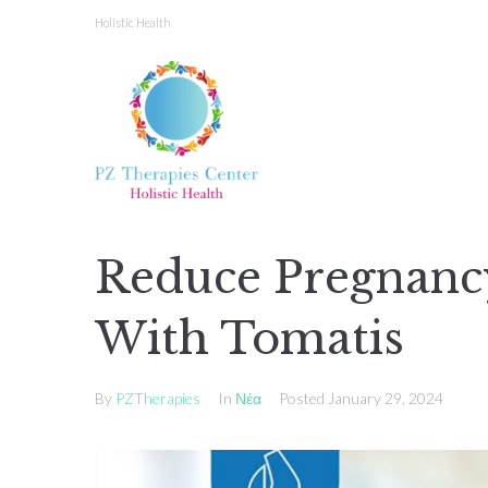
Holistic Health
Reduce Pregnancy
With Tomatis
By
PZTherapies
In
Νέα
Posted
January 29, 2024