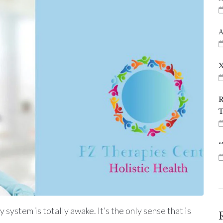
Α
X
R
T
“
system is totally awake. It’s the only sense that is