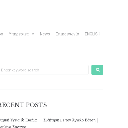
ρο
Υπηρεσίες
News
Επικοινωνία
ENGLISH
RECENT POSTS
υχική Υγεία & Ευεξία — Συζήτηση με τον Άγγελο Βότση |
αυλίνα Ζήνωνος